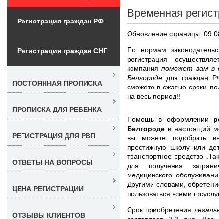
Временная регист
Регистрация граждан РФ
Обновление страницы: 09.0
По нормам законодательс
Регистрация граждан СНГ
регистрация осуществля
компания
поможет вам в 
Белгороде
для граждан Р
ПОСТОЯННАЯ ПРОПИСКА
сможете в сжатые сроки по
на весь период!!
ПРОПИСКА ДЛЯ РЕБЕНКА
Помощь в оформлении
р
Белгороде
в настоящий м
РЕГИСТРАЦИЯ ДЛЯ РВП
вы можете подобрать вы
престижную школу или дет
транспортное средство .Та
ОТВЕТЫ НА ВОПРОСЫ
для получения загранич
медицинского обслуживани
Другими словами, обретени
ЦЕНА РЕГИСТРАЦИИ
пользоваться всеми госуслу
Срок приобретения
легаль
ОТЗЫВЫ КЛИЕНТОВ
составляет 2-3 дня. Вс