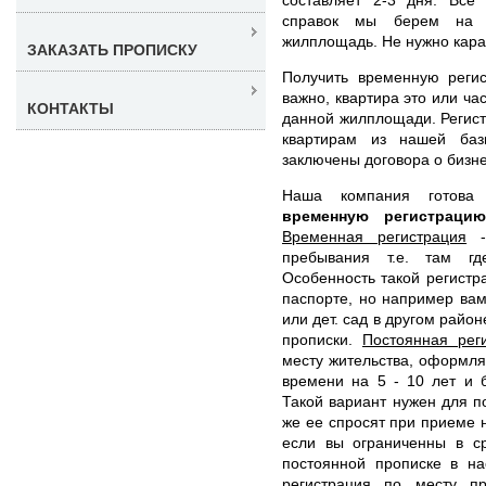
справок мы берем на 
жилплощадь. Не нужно кара
ЗАКАЗАТЬ ПРОПИСКУ
Получить временную реги
важно, квартира это или ча
КОНТАКТЫ
данной жилплощади. Регист
квартирам из нашей баз
заключены договора о бизне
Наша компания готов
временную регистрац
Временная регистрация
- 
пребывания т.е. там гд
Особенность такой регистра
паспорте, но например вам
или дет. сад в другом райо
прописки.
Постоянная рег
месту жительства, оформля
времени на 5 - 10 лет и 
Такой вариант нужен для по
же ее спросят при приеме н
если вы ограниченны в ср
постоянной прописке в на
регистрация по месту п