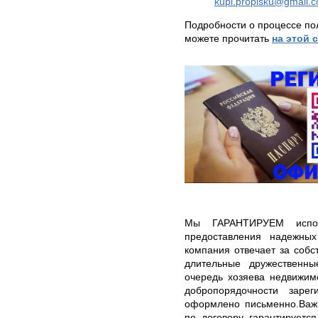
kupi.propisku@gmail.
Подробности о процессе по
можете прочитать
на этой 
Мы ГАРАНТИРУЕМ испол
предоставления надежны
компания отвечает за собс
длительные дружественн
очередь хозяева недвижим
добропорядочности заре
оформлено письменно.Важн
по договору гарантируется